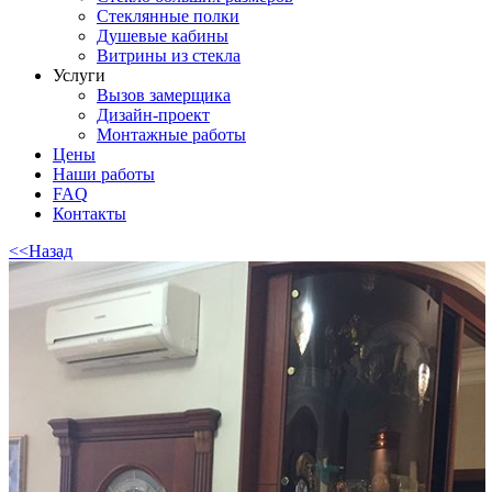
Стеклянные полки
Душевые кабины
Витрины из стекла
Услуги
Вызов замерщика
Дизайн-проект
Монтажные работы
Цены
Наши работы
FAQ
Контакты
<<Назад