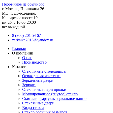
Необычное из обычного
г. Москва, Пришвина 26
МО, г. Домодедово,
Каширское шоссе 10
пн-сб: с 10.00-20.00
вс: выходной
8 (800) 201 54 67
zerkalka2016@yandex.ru
Главная
О компании
О нас
Производство
Каталог
Стеклянные столешницы
Ограждения из стекла
Зеркальные двери
Зеркала
Стеклянные перегородки
Моллированное (гнутое) стекло
Скинали, фартуки, зеркальное панно
Стеклянные двери
Виды стекла
Стекло больших размеров