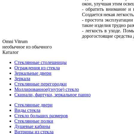
окон, улучшая этим осве
- обратить внимание и 
Создается некая легкость
- простота эксплуатации
такие изделия трудно ра
- легкость в уходе. По
дорогостоящие средства 
Omni Vitrum
необычное из обычного
Каталог
Стеклянные столешницы
Ограждения из стекла
Зеркальные двери
Зеркала
Стеклянные перегородки
Моллированное(гнутое) стекло
Скинали, фартуки, зеркальное панно
Стеклянные двери
Виды стекла
Стекло больших размеров
Стеклянные полки
Душевые кабины
Витрины из стекла