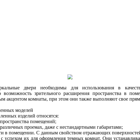
ркальные двери необходимы для использования в качест
о возможность зрительного расширения пространства в пом
ым акцентом комнаты, при этом они также выполняют свое прям
ленных моделей
ленных изделий относятся:
 пространства помещений;
 различных проемах, даже с нестандартными габаритами;
ти в помещении. С данным свойством отражающих поверхностей
 с успехом их для оформления темных комнат. Они устанавлива